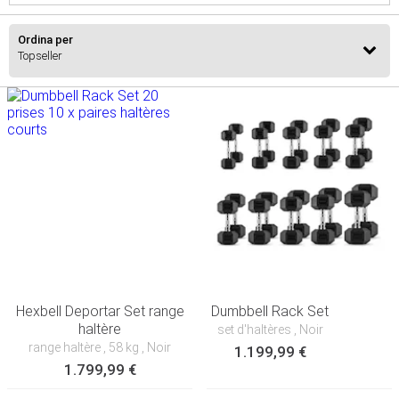
Ordina per
Hexbell Deportar Set range
Dumbbell Rack Set
haltère
set d'haltères
, Noir
range haltère
, 58 kg
, Noir
1.199,99 €
1.799,99 €