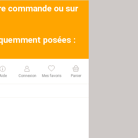
otre commande ou sur
réquemment posées :
Aide
Connexion
Mes favoris
Panier