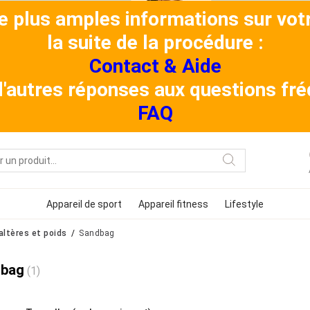
de plus amples informations sur v
la suite de la procédure :
Contact & Aide
 d'autres réponses aux questions f
FAQ
Appareil de sport
Appareil fitness
Lifestyle
altères et poids
Sandbag
dbag
(1)