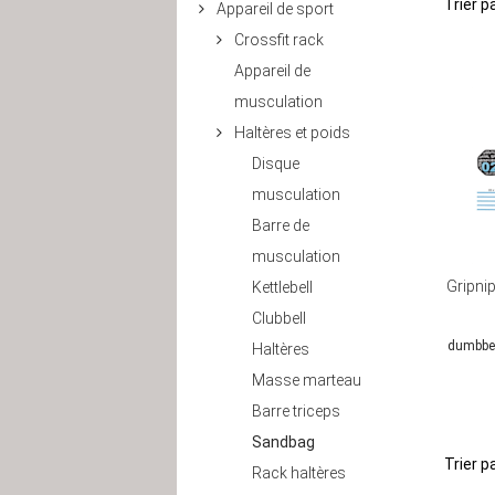
Trier pa
Appareil de sport
Crossfit rack
Appareil de
musculation
Haltères et poids
Disque
musculation
Barre de
musculation
Gripni
Kettlebell
Clubbell
dumbbel
Haltères
Masse marteau
Barre triceps
Sandbag
Trier pa
Rack haltères