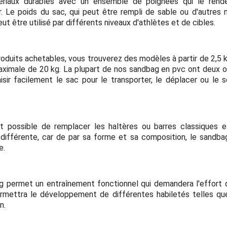
ériaux durables avec un ensemble de poignées qui le rende
. Le poids du sac, qui peut être rempli de sable ou d'autres m
eut être utilisé par différents niveaux d'athlètes et de cibles.
roduits achetables, vous trouverez des modèles à partir de 2,5 k
aximale de 20 kg. La plupart de nos sandbag en pvc ont deux ou
sir facilement le sac pour le transporter, le déplacer ou le s
t possible de remplacer les haltères ou barres classiques et 
différente, car de par sa forme et sa composition, le sandba
e.
g permet un entraînement fonctionnel qui demandera l'effort 
ettra le développement de différentes habiletés telles que 
n.