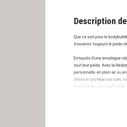
Description de
Que ce soit pour le bodybuildi
trouverez toujours le poids id
Entourés d'une enveloppe rob
tout leur poids. Avec la Hexbe
personnelle, en plein air ou 
chocs et protège vos sols, v
bien à l'exécution de PushUp
La prise oxydée noire longue 
interchangeables. Des molet
des mains moites. La combina
intempéries, permettant une ut