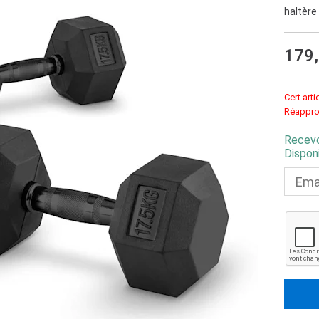
haltère
179
Cert arti
Réappro
Recevo
Disponi