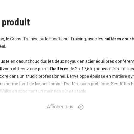
 produit
ng, le Cross-Training ou le Functional Training, avec les
haltères court
éal.
uste en caoutchouc dur, les deux noyaux en acier équilibrés confèren
ll vous obtenez une paire d'
haltères
de 2 x 17,5 kg pouvant être utilis
encore dans un studio professionnel. L'enveloppe épaisse en matière s
ous permettant de laisser tomber l'haltère sans problème. Ses têtes 
-Walks en apportant un maintien sûr et stable.
de 11 cm est fixée fermement sur les têtes d’haltère, de telle sorte qu
Afficher plus
ages ainsi qu'une forme légèrement conique garantissent une bonne 
ison de matière synthétique et d'acier chromé rend l'haltère Hexbell 
ilisation en plein air.