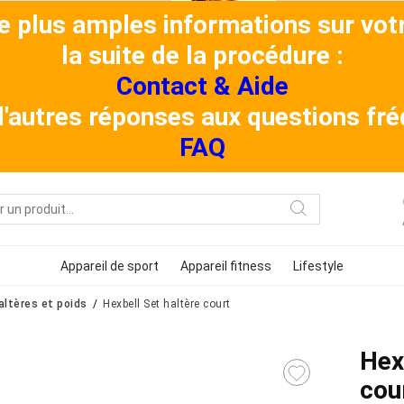
de plus amples informations sur v
la suite de la procédure :
Contact & Aide
 d'autres réponses aux questions f
FAQ
Appareil de sport
Appareil fitness
Lifestyle
altères et poids
Hexbell Set haltère court
Hex
cou