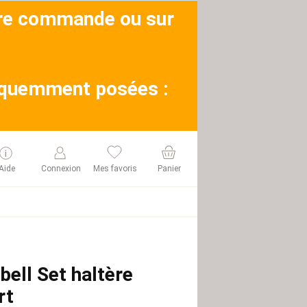
otre commande ou sur
réquemment posées :
Aide
Connexion
Mes favoris
Panier
bell Set haltère
rt