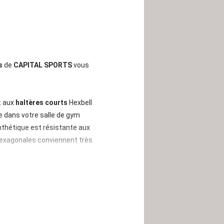
s
de
CAPITAL SPORTS
vous
t aux
haltères courts
Hexbell
ée dans votre salle de gym
ynthétique est résistante aux
hexagonales conviennent très
e les poids ne sont pas
prise en main, même avec
résistant au vent et aux