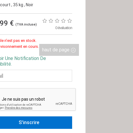
 court
, 35 kg
, Noir
,99 €
(TVA incluse)
0 évaluation
cle n'est pas en stock.
visonnement en cours.
haut de page
ir Une Notification De
bilité.