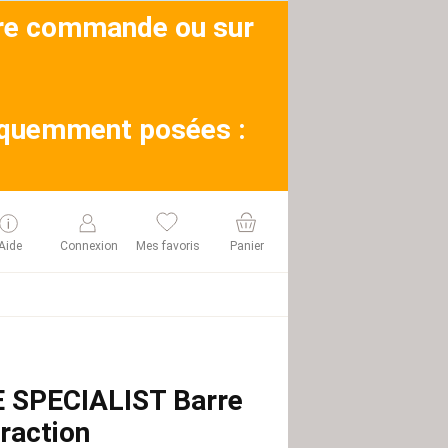
otre commande ou sur
réquemment posées :
Aide
Connexion
Mes favoris
Panier
 SPECIALIST Barre
traction