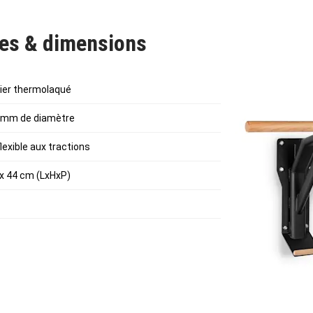
r la barre et au design esthétique de la plaque de montage en acier, la
ues & dimensions
en pour le fitness dans des environnements exclusifs comme les salles
PECIALIST de haute qualité de
Capital Sports
: conçue et fabriquée à 
cier thermolaqué
e traction est livrée sous forme de kit de montage facile à installer.
8 mm de diamètre
lexible aux tractions
 x 44 cm (LxHxP)