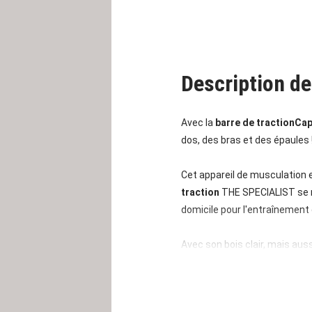
Description de
Avec la
barre de traction
Cap
dos, des bras et des épaules 
Cet appareil de musculation 
traction
THE SPECIALIST se m
domicile pour l'entraînement
Avec son bois clair, mais au
ciblé des prises pour un dév
vos progrès sur votre smartph
écoutez en parallèle votre m