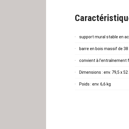
Grâce au matériau utilisé pou
Caractéristiq
SPECIALIST convient aussi bi
Votre
barre de traction
THE S
support mural stable en a
Veuillez noter que la barre d
barre en bois massif de 3
convient à l'entraînement f
Dimensions : env. 79,5 x 52
Poids : env. 6,6 kg