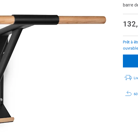
barre d
132
Prêt à ê
ouvrabl
Li
60