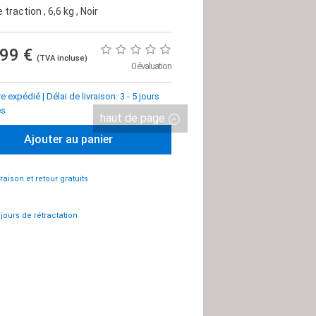
e traction
, 6,6 kg
, Noir
,99 €
(TVA incluse)
0 évaluation
tre expédié
|
Délai de livraison: 3 - 5 jours
es
haut de page
Ajouter au panier
vraison et retour gratuits
 jours de rétractation