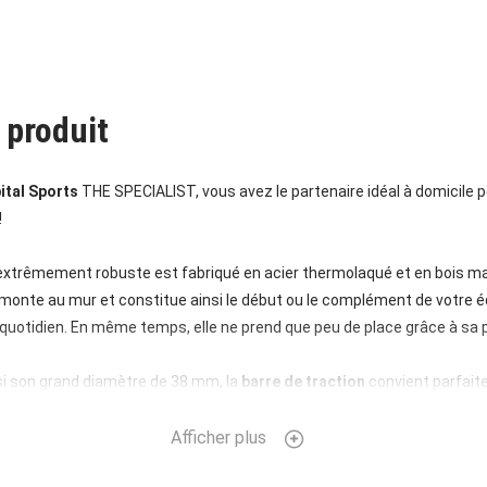
 produit
ital Sports
THE SPECIALIST, vous avez le partenaire idéal à domicile 
!
extrêmement robuste est fabriqué en acier thermolaqué et en bois mas
onte au mur et constitue ainsi le début ou le complément de votre 
 quotidien. En même temps, elle ne prend que peu de place grâce à sa 
ssi son grand diamètre de 38 mm, la
barre de traction
convient parfait
eloppement musculaire efficace. Grâce au support pour smartphone in
one avec votre application sportive préférée, contrôlez votre entraîn
Afficher plus
usique préférée.