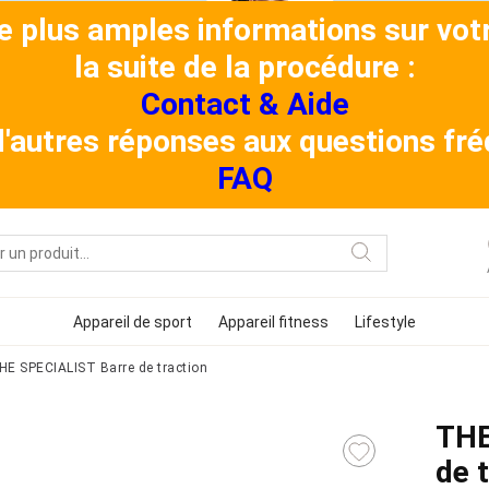
de plus amples informations sur v
la suite de la procédure :
Contact & Aide
 d'autres réponses aux questions f
FAQ
Appareil de sport
Appareil fitness
Lifestyle
HE SPECIALIST Barre de traction
THE
de 