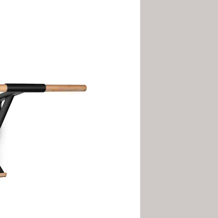
barre de traction
THE
 de sport ou les hôtels.
Berlin !