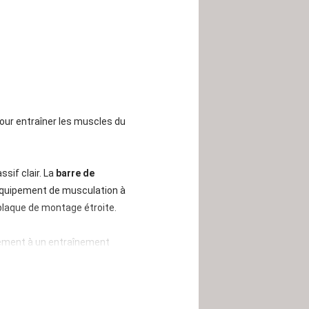
pour entraîner les muscles du
sif clair. La
barre de
équipement de musculation à
plaque de montage étroite.
ement à un entraînement
tégré, suivez à tout moment
ement par intervalles et