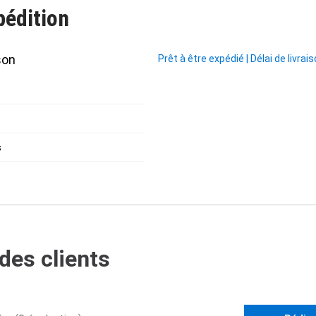
pédition
son
Prêt à être expédié
|
Délai de livrai
s
des clients