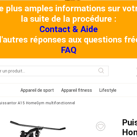
de plus amples informations sur v
la suite de la procédure :
Contact & Aide
 d'autres réponses aux questions f
FAQ
Appareil de sport
Appareil fitness
Lifestyle
uissantor A15 HomeGym multifonctionnel
Pui
Ho