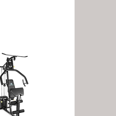
'offrir une diversité
seur assurent au
HomeGym
 souligne le caractère martial
 le
HomeGym
sonne pour le montage, et de