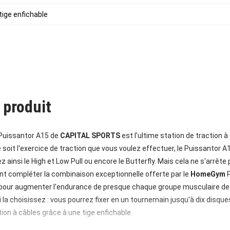
tige enfichable
 produit
Puissantor A15 de
CAPITAL SPORTS
est l'ultime station de traction 
e soit l'exercice de traction que vous voulez effectuer, le Puissantor A
ez ainsi le High et Low Pull ou encore le Butterfly. Mais cela ne s'arrête
nt compléter la combinaison exceptionnelle offerte par le
HomeGym
P
es pour augmenter l'endurance de presque chaque groupe musculaire de v
 la choisissez : vous pourrez fixer en un tournemain jusqu'à dix disques
tion à câbles grâce à une tige enfichable.