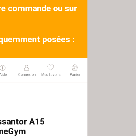
otre commande ou sur
réquemment posées :
Aide
Connexion
Mes favoris
Panier
ssantor A15
meGym