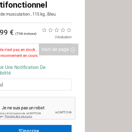
tifonctionnel
 de musculation
, 115 kg
, Bleu
,99 €
(TVA incluse)
0 évaluation
haut de page
cle n'est pas en stock.
visonnement en cours.
ir Une Notification De
bilité.