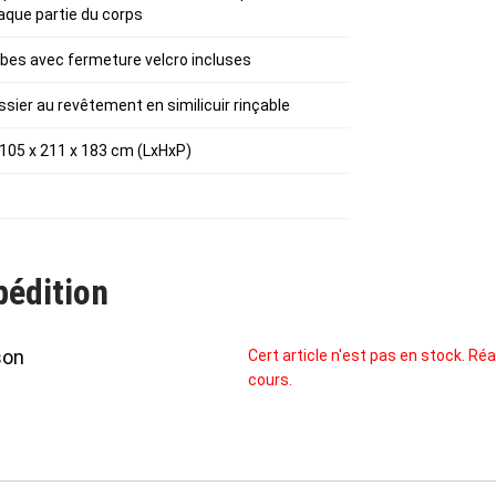
aque partie du corps
mbes avec fermeture velcro incluses
sier au revêtement en similicuir rinçable
 105 x 211 x 183 cm (LxHxP)
pédition
son
Cert article n'est pas en stock. 
cours.