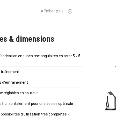
musculation
Puissantor A15,
CAPITAL SPORTS
ne s'est pas contenté d
lité. Les barres rectangulaires de 5 x 5 cm en acier de 2 mm d'épais
Afficher plus
le que soit la charge. Le revêtement noir par poudrage à effet métallisé
les à la volonté pour accomplir des performances extraordinaires. Avec
 A15 de
CAPITAL SPORTS
, vous dépasserez vous aussi vos limites.
ues & dimensions
rée en kit. Nous vous conseillons de faire appel à une deuxième per
eures environ.
 fabrication en tubes rectangulaires en acier 5 x 5
entraînement
ns d'entraînement
ux réglables en hauteur
les horizontalement pour une assise optimale
ossibilités d'utilisation très complètes -