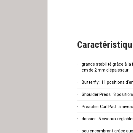
Bien sûr, avec la
station de 
d'entraînements de haute qua
une excellente stabilité quel
de l'appareil et donne des ai
multifonctionnel
Puissantor
Caractéristiq
Notez que la station est liv
prévoir une durée de deux h
grande stabilité grâce à la
cm de 2 mm d'épaisseur
Butterfly : 11 positions d'
Shoulder Press : 8 positio
Preacher Curl Pad : 5 nivea
dossier : 5 niveaux réglab
peu encombrant grâce aux p