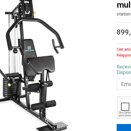
mul
station
899
Cert arti
Réappro
Recevo
Disponi