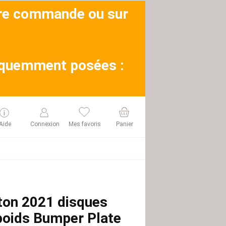
otre commande ou sur
réquemment posées :
Aide
Connexion
Mes favoris
Panier
ton 2021 disques
poids Bumper Plate