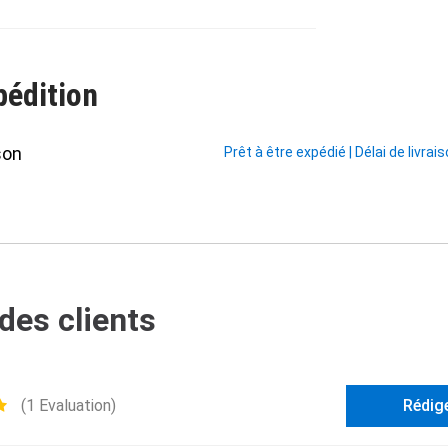
pédition
son
Prêt à être expédié
|
Délai de livrai
des clients
(1 Evaluation)
Rédig