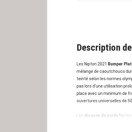
Description de
Les Nipton 2021
Bumper Pla
mélange de caoutchoucs durs
teinté selon les normes olymp
pas lors d'une utilisation pro
place avec un minimum de frot
ouvertures universelles de 5
Les
disques de poids
Nipton
est idéal pour la pratique du 
restent beaux comme neufs m