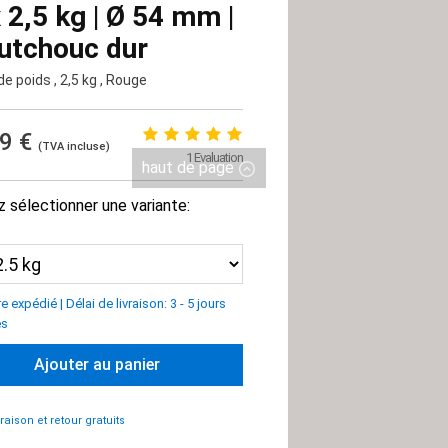
x 2,5 kg | Ø 54 mm |
utchouc dur
de poids
, 2,5 kg
, Rouge
99 €
(TVA incluse)
1 Evaluation
haut de page
z sélectionner une variante:
tre expédié
|
Délai de livraison: 3 - 5 jours
es
Ajouter au panier
vraison et retour gratuits