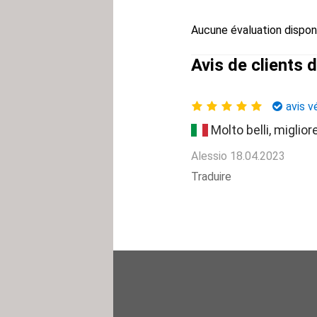
Aucune évaluation disponi
Avis de clients 
avis vé
Molto belli, miglior
Alessio
18.04.2023
Traduire