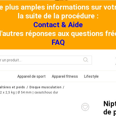
de plus amples informations sur v
la suite de la procédure :
Contact & Aide
 d'autres réponses aux questions f
FAQ
Appareil de sport
Appareil fitness
Lifestyle
altères et poids
Disque musculation
2 x 2,5 kg | Ø 54 mm | caoutchouc dur
Nip
de 