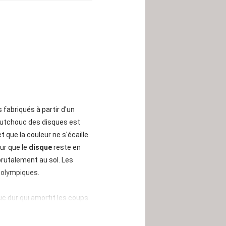
 fabriqués à partir d'un
outchouc des disques est
 que la couleur ne s'écaille
our que le
disque
reste en
brutalement au sol. Les
u olympiques.
c dur qui amortit les coups
hute. Ainsi, les disques
n outre renforcé par le