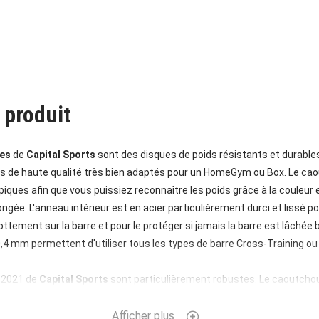
 produit
tes
de
Capital Sports
sont des disques de poids résistants et durables
 de haute qualité très bien adaptés pour un HomeGym ou Box. Le ca
iques afin que vous puissiez reconnaître les poids grâce à la couleur et
longée. L'anneau intérieur est en acier particulièrement durci et lissé p
tement sur la barre et pour le protéger si jamais la barre est lâchée 
0,4 mm permettent d'utiliser tous les types de barre Cross-Training o
 2021 de
Capital Sports
sont particulièrement robustes. Le caoutchou
lancer de poids, car ni le sol ni le disque ne seront endommagés par la c
ême après de nombreux entraînements. Look sympa assuré, qui est e
Afficher plus