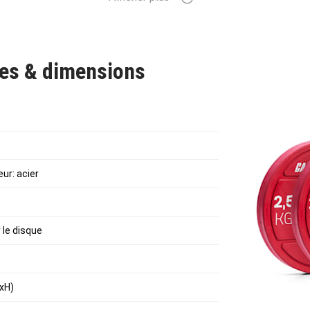
ds appliqués sur le disque.
ues & dimensions
eur: acier
 le disque
ØxH)