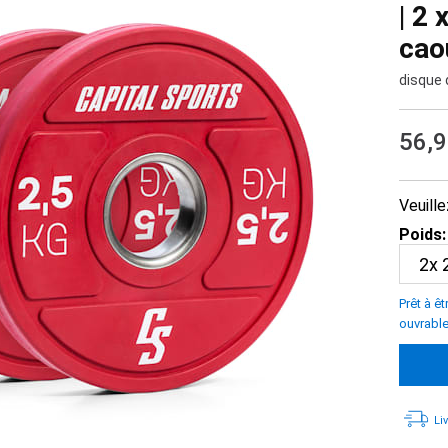
| 2 
cao
disque 
56,
Veuille
Poids:
Prêt à ê
ouvrabl
Li