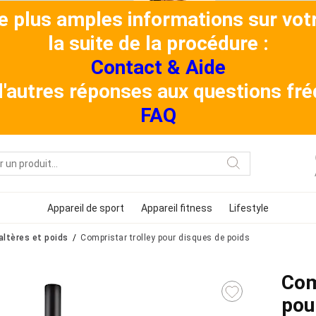
de plus amples informations sur v
la suite de la procédure :
Contact & Aide
 d'autres réponses aux questions f
FAQ
Appareil de sport
Appareil fitness
Lifestyle
altères et poids
Compristar trolley pour disques de poids
Com
pou