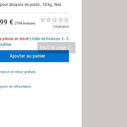
 pour disques de poids
, 10 kg
, Noir
,99 €
(TVA incluse)
0 évaluation
s pièces en stock!
|
Délai de livraison: 3 - 5
vrables
haut de page
Ajouter au panier
vraison et retour gratuits
 jours de rétractation