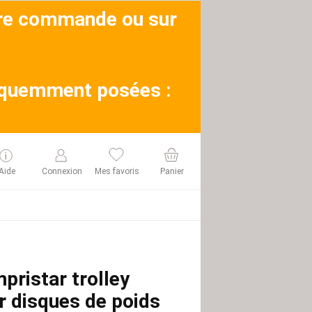
otre commande ou sur
réquemment posées :
Aide
Connexion
Mes favoris
Panier
pristar trolley
r disques de poids