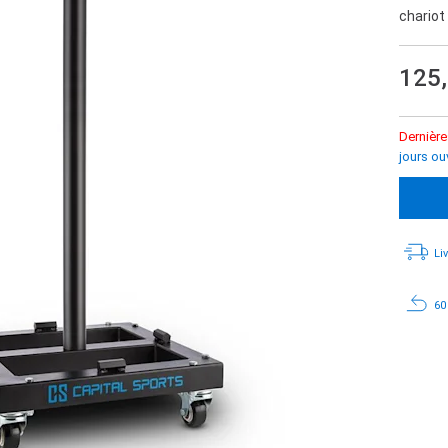
chariot
125
Dernière
jours ou
Li
60