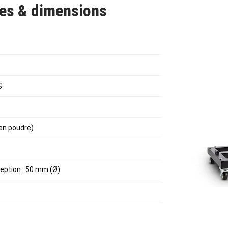
ues & dimensions
S
 en poudre)
ception : 50 mm (Ø)